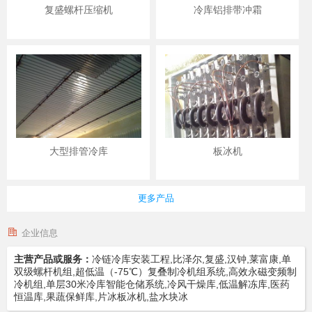
复盛螺杆压缩机
冷库铝排带冲霜
大型排管冷库
板冰机
更多产品
企业信息
主营产品或服务：
冷链冷库安装工程,比泽尔,复盛,汉钟,莱富康,单
双级螺杆机组,超低温（-75℃）复叠制冷机组系统,高效永磁变频制
冷机组,单层30米冷库智能仓储系统,冷风干燥库,低温解冻库,医药
恒温库,果蔬保鲜库,片冰板冰机,盐水块冰